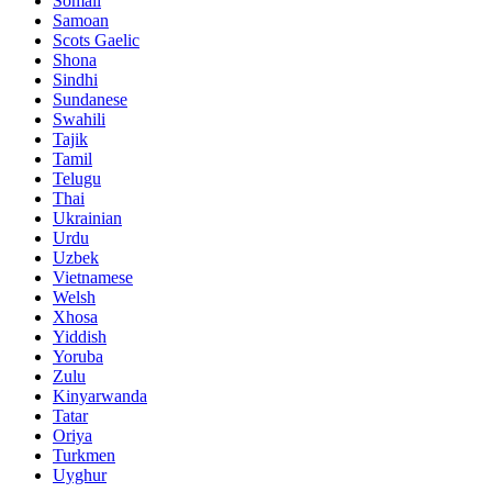
Somali
Samoan
Scots Gaelic
Shona
Sindhi
Sundanese
Swahili
Tajik
Tamil
Telugu
Thai
Ukrainian
Urdu
Uzbek
Vietnamese
Welsh
Xhosa
Yiddish
Yoruba
Zulu
Kinyarwanda
Tatar
Oriya
Turkmen
Uyghur