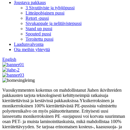
Joustava pakkaus
3 Sivutiiviste ja tyhjiöpussi
Litteäpohjainen pussi
Retort -pussi
Sivukappale ja nelitiivistepussi
Stand up pussi
Spouted pussi
Teroitettu pussi
Laadunvalvonta
Ota meihin yhteyttä
English
Vuosikymmenten kokemus on mahdollistanut Jiahen ikivihreiden
pakkausten tarjota teknologisesti kehittyneimpiä ratkaisuja
kierrätettävissä ja kestävissä pakkauksissa.Yksikerroksinen ja
monikerroksinen 100% kierrätettävästä PE-pussista valmistettu
polyeteenikalvo on myös päätuotteitamme. Erityisesti uusi
lanseerattu monikerroksinen PE -suojapussi voi korvata suurimman
osan PET- ja muista laminointitaskuista, mikä mahdollistaa 100%
kierrätettävyyden. Se tarjoaa erinomaisen kosteus-, kaasusuoja- ja