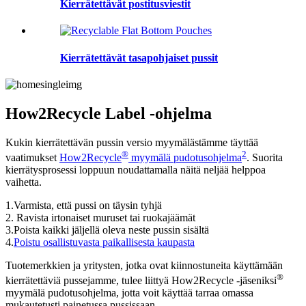
Kierrätettävät postitusviestit
Kierrätettävät tasapohjaiset pussit
How2Recycle Label -ohjelma
Kukin kierrätettävän pussin versio myymälästämme täyttää
®
2
vaatimukset
How2Recycle
myymälä pudotusohjelma
. Suorita
kierrätysprosessi loppuun noudattamalla näitä neljää helppoa
vaihetta.
1.Varmista, että pussi on täysin tyhjä
2. Ravista irtonaiset muruset tai ruokajäämät
3.Poista kaikki jäljellä oleva neste pussin sisältä
4.
Poistu osallistuvasta paikallisesta kaupasta
Tuotemerkkien ja yritysten, jotka ovat kiinnostuneita käyttämään
®
kierrätettäviä pussejamme, tulee liittyä How2Recycle -jäseniksi
myymälä pudotusohjelma, jotta voit käyttää tarraa omassa
mukautetusti painetussa pussissaan.