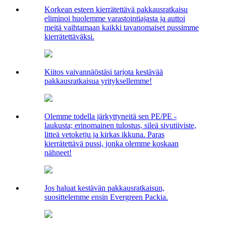
Korkean esteen kierrätettävä pakkausratkaisu
eliminoi huolemme varastointiajasta ja auttoi
meitä vaihtamaan kaikki tavanomaiset pussimme
kierrätettäväksi.
Kiitos vaivannäöstäsi tarjota kestävää
pakkausratkaisua yrityksellemme!
Olemme todella järkyttyneitä sen PE/PE -
laukusta; erinomainen tulostus, sileä sivutiiviste,
litteä vetoketju ja kirkas ikkuna. Paras
kierrätettävä pussi, jonka olemme koskaan
nähneet!
Jos haluat kestävän pakkausratkaisun,
suosittelemme ensin Evergreen Packia.