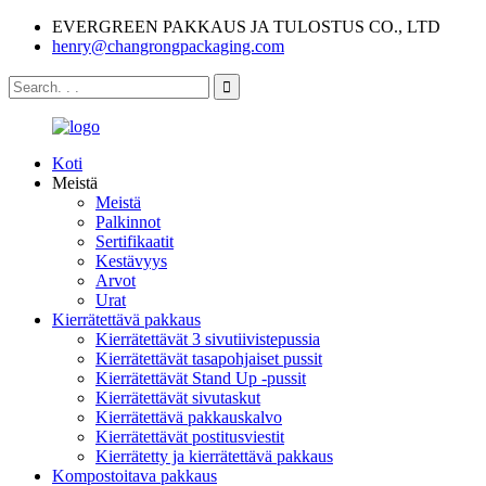
EVERGREEN PAKKAUS JA TULOSTUS CO., LTD
henry@changrongpackaging.com
Koti
Meistä
Meistä
Palkinnot
Sertifikaatit
Kestävyys
Arvot
Urat
Kierrätettävä pakkaus
Kierrätettävät 3 sivutiivistepussia
Kierrätettävät tasapohjaiset pussit
Kierrätettävät Stand Up -pussit
Kierrätettävät sivutaskut
Kierrätettävä pakkauskalvo
Kierrätettävät postitusviestit
Kierrätetty ja kierrätettävä pakkaus
Kompostoitava pakkaus