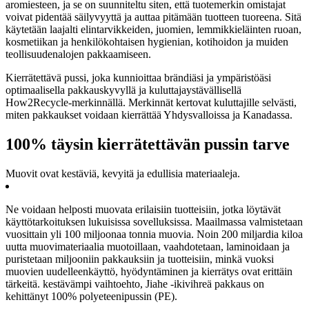
aromiesteen, ja se on suunniteltu siten, että tuotemerkin omistajat
voivat pidentää säilyvyyttä ja auttaa pitämään tuotteen tuoreena. Sitä
käytetään laajalti elintarvikkeiden, juomien, lemmikkieläinten ruoan,
kosmetiikan ja henkilökohtaisen hygienian, kotihoidon ja muiden
teollisuudenalojen pakkaamiseen.
Kierrätettävä pussi, joka kunnioittaa brändiäsi ja ympäristöäsi
optimaalisella pakkauskyvyllä ja kuluttajaystävällisellä
How2Recycle-merkinnällä. Merkinnät kertovat kuluttajille selvästi,
miten pakkaukset voidaan kierrättää Yhdysvalloissa ja Kanadassa.
100% täysin kierrätettävän pussin tarve
Muovit ovat kestäviä, kevyitä ja edullisia materiaaleja.
Ne voidaan helposti muovata erilaisiin tuotteisiin, jotka löytävät
käyttötarkoituksen lukuisissa sovelluksissa. Maailmassa valmistetaan
vuosittain yli 100 miljoonaa tonnia muovia. Noin 200 miljardia kiloa
uutta muovimateriaalia muotoillaan, vaahdotetaan, laminoidaan ja
puristetaan miljooniin pakkauksiin ja tuotteisiin, minkä vuoksi
muovien uudelleenkäyttö, hyödyntäminen ja kierrätys ovat erittäin
tärkeitä. kestävämpi vaihtoehto, Jiahe -ikivihreä pakkaus on
kehittänyt 100% polyeteenipussin (PE).