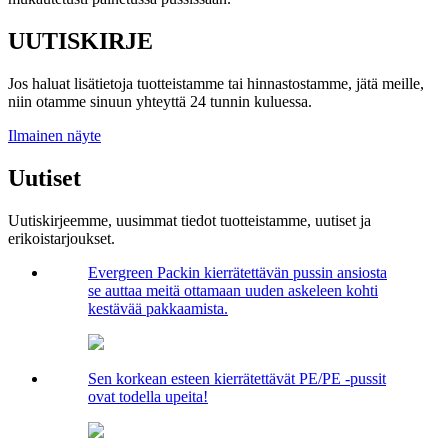
UUTISKIRJE
Jos haluat lisätietoja tuotteistamme tai hinnastostamme, jätä meille,
niin otamme sinuun yhteyttä 24 tunnin kuluessa.
Ilmainen näyte
Uutiset
Uutiskirjeemme, uusimmat tiedot tuotteistamme, uutiset ja
erikoistarjoukset.
Evergreen Packin kierrätettävän pussin ansiosta
se auttaa meitä ottamaan uuden askeleen kohti
kestävää pakkaamista.
Sen korkean esteen kierrätettävät PE/PE -pussit
ovat todella upeita!