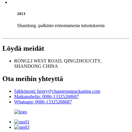
2013
Shandong -palkinto erinomaisesta tulostuksesta
Löydä meidät
RONGLI WEST ROAD, QINGZHOUCITY,
SHANDONG CHINA
Ota meihin yhteyttä
Sähköposti: henry@changrongpackaging.com
Matkapuhelin: 0086-13325268687
Whatsapp: 0086-13325268687