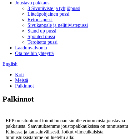
Joustava pakkaus
3 Sivutiiviste ja tyhjiöpussi
Litteäpohjainen pussi
Retort -pussi
Sivukappale ja nelitiivistepussi
Stand up pussi
Spouted pussi
Teroitettu pussi
Laadunvalvonta
Ota meihin yhteyttä
English
Koti
Meistä
Palkinnot
Palkinnot
EPP on sitoutunut toimittamaan sinulle erinomaista joustavaa
pakkausta. Saavutuksemme joustopakkauksissa on tunnustettu
Kiinassa ja kansainvälisesti. Jotkut viimeaikaisista
tunnustuksistamme on lueteltu alla: