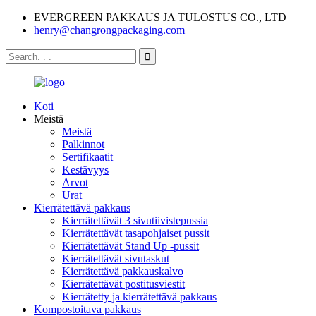
EVERGREEN PAKKAUS JA TULOSTUS CO., LTD
henry@changrongpackaging.com
Koti
Meistä
Meistä
Palkinnot
Sertifikaatit
Kestävyys
Arvot
Urat
Kierrätettävä pakkaus
Kierrätettävät 3 sivutiivistepussia
Kierrätettävät tasapohjaiset pussit
Kierrätettävät Stand Up -pussit
Kierrätettävät sivutaskut
Kierrätettävä pakkauskalvo
Kierrätettävät postitusviestit
Kierrätetty ja kierrätettävä pakkaus
Kompostoitava pakkaus