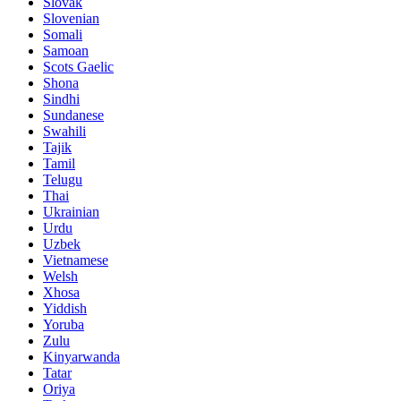
Slovak
Slovenian
Somali
Samoan
Scots Gaelic
Shona
Sindhi
Sundanese
Swahili
Tajik
Tamil
Telugu
Thai
Ukrainian
Urdu
Uzbek
Vietnamese
Welsh
Xhosa
Yiddish
Yoruba
Zulu
Kinyarwanda
Tatar
Oriya