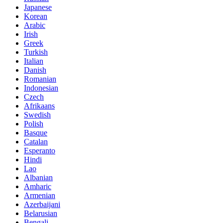
Japanese
Korean
Arabic
Irish
Greek
Turkish
Italian
Danish
Romanian
Indonesian
Czech
Afrikaans
Swedish
Polish
Basque
Catalan
Esperanto
Hindi
Lao
Albanian
Amharic
Armenian
Azerbaijani
Belarusian
Bengali