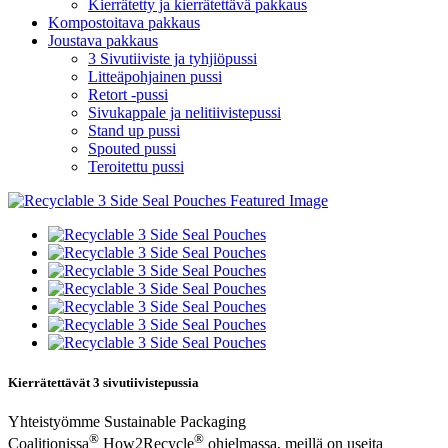
Kierrätetty ja kierrätettävä pakkaus
Kompostoitava pakkaus
Joustava pakkaus
3 Sivutiiviste ja tyhjiöpussi
Litteäpohjainen pussi
Retort -pussi
Sivukappale ja nelitiivistepussi
Stand up pussi
Spouted pussi
Teroitettu pussi
Kierrätettävät 3 sivutiivistepussia
Yhteistyömme Sustainable Packaging
®
®
Coalitionissa
How2Recycle
ohjelmassa, meillä on useita