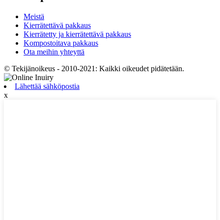
Meistä
Kierrätettävä pakkaus
Kierrätetty ja kierrätettävä pakkaus
Kompostoitava pakkaus
Ota meihin yhteyttä
© Tekijänoikeus - 2010-2021: Kaikki oikeudet pidätetään.
Lähettää sähköpostia
x