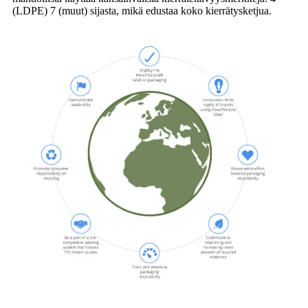
(LDPE) 7 (muut) sijasta, mikä edustaa koko kierrätysketjua.