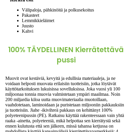
Välipaloja, pähkinöitä ja polkusekoitus
Pakasteet
Lemmikkieläimet
Juusto
Kahvi
100% TÄYDELLINEN Kierrätettävä
pussi
Muovit ovat kestäviä, kevyitä ja edullisia materiaaleja, ja ne
voidaan helposti muovata erilaisiin tuotteisiin, jotka löytävät
käyttötarkoituksen lukuisissa sovelluksissa. Joka vuosi yli 100
miljoonaa tonnia muovia valmistetaan ympäri maailmaa. Noin
200 miljardia kiloa uutta muovimateriaalia muotoillaan,
vaahdotetaan, laminoidaan ja puristetaan miljooniin pakkauksiin
ja tuotteisiin. Jiahe -ikivihreä pakkaus on kehittänyt 100%
polyeteenipussin (PE). Ratkaisu käyttää rakenteessaan vain yhtä
raaka -ainetta, polyeteeniä, mikä helpottaa sen kierrätystä sekä
ennen kulutusta että sen jälkeen, missä tahansa ketjussa on
mahdollista käyttää kansainvälisiä kierrätettävyysmerkkejä: 4