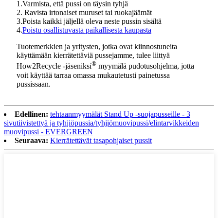
1.Varmista, että pussi on täysin tyhjä
2. Ravista irtonaiset muruset tai ruokajäämät
3.Poista kaikki jäljellä oleva neste pussin sisältä
4.
Poistu osallistuvasta paikallisesta kaupasta
Tuotemerkkien ja yritysten, jotka ovat kiinnostuneita
käyttämään kierrätettäviä pussejamme, tulee liittyä
®
How2Recycle -jäseniksi
myymälä pudotusohjelma, jotta
voit käyttää tarraa omassa mukautetusti painetussa
pussissaan.
Edellinen:
tehtaanmyymälät Stand Up -suojapusseille - 3
sivutiivistettyä ja tyhjiöpussia/tyhjiömuovipussi/elintarvikkeiden
muovipussi - EVERGREEN
Seuraava:
Kierrätettävät tasapohjaiset pussit