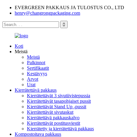
EVERGREEN PAKKAUS JA TULOSTUS CO., LTD
henry@changrongpackaging.com
Koti
Meistä
Meistä
Palkinnot
Sertifikaatit
Kestävyys
Arvot
Urat
Kierrätettävä pakkaus
Kierrätettävät 3 sivutiivistepussia
Kierrätettävät tasapohjaiset pussit
Kierrätettävät Stand Up -pussit
Kierrätettävät sivutaskut
Kierrätettävä pakkauskalvo
Kierrätettävät postitusviestit
Kierrätetty ja kierrätettävä pakkaus
Kompostoitava pakkaus