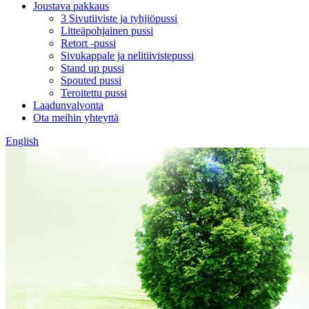
Joustava pakkaus
3 Sivutiiviste ja tyhjiöpussi
Litteäpohjainen pussi
Retort -pussi
Sivukappale ja nelitiivistepussi
Stand up pussi
Spouted pussi
Teroitettu pussi
Laadunvalvonta
Ota meihin yhteyttä
English