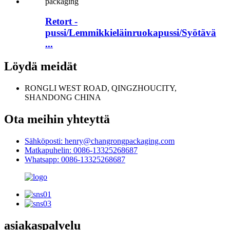
Retort -
pussi/Lemmikkieläinruokapussi/Syötävä
...
Löydä meidät
RONGLI WEST ROAD, QINGZHOUCITY,
SHANDONG CHINA
Ota meihin yhteyttä
Sähköposti: henry@changrongpackaging.com
Matkapuhelin: 0086-13325268687
Whatsapp: 0086-13325268687
asiakaspalvelu