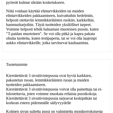
pyöreät kulmat sileään kosketukseen.
Niitä voidaan käyttää elintarvikkeiden tai muiden
elintarvikkeiden pakkaamiseen, kuivattuihin hedelmiin,
helposti otettaviin lemmikkieläinten ruokiin, karkkeihin,
hammasharjoihin. Täytä tuotteiden yksilölliset tarpeet.
Voimme helposti tehdä haluamasi muotoisen pussin, kuten
"T-paidan muotoinen". Se voi olla pitkä ja kapea pakata
ohuita tuotteita, kuten testipaperia, tai se voi olla laajempi
aukko elintarvikkeille, jotka tarvitsevat kauhaamista.
Tuotetunniste
Kierrätettävät 3 sivutiivistepussia ovat hyviä karkkien,
pakastetun ruoan, lemmikkieläinten ruoan ja muiden
tuotteiden pakkaamiseen.
Kierrätettävät 3 sivutiivistepussia voivat olla painettuja tai ei-
tulostettavia, joten voimme muokata erilaisia ​​pussikokoja.
Kierrätettävät 3 sivutiivistepussia tarjoavat keskipitkän tai
korkean esteen pidemmälle säilyvyydelle
Kolmen sivun suljettu pussi on valmistettu monikerroksisesta