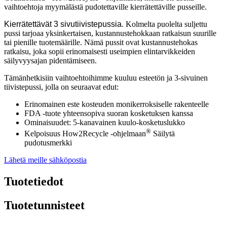
vaihtoehtoja myymälästä pudotettaville kierrätettäville pusseille.
Kierrätettävät 3 sivutiivistepussia
. Kolmelta puolelta suljettu
pussi tarjoaa yksinkertaisen, kustannustehokkaan ratkaisun suurille
tai pienille tuotemäärille. Nämä pussit ovat kustannustehokas
ratkaisu, joka sopii erinomaisesti useimpien elintarvikkeiden
säilyvyysajan pidentämiseen.
Tämänhetkisiin vaihtoehtoihimme kuuluu esteetön ja 3-sivuinen
tiivistepussi, jolla on seuraavat edut:
Erinomainen este kosteuden monikerroksiselle rakenteelle
FDA -tuote yhteensopiva suoran kosketuksen kanssa
Ominaisuudet: 5-kanavainen kuulo-kosketuslukko
®
Kelpoisuus How2Recycle -ohjelmaan
Säilytä
pudotusmerkki
Lähetä meille sähköpostia
Tuotetiedot
Tuotetunnisteet