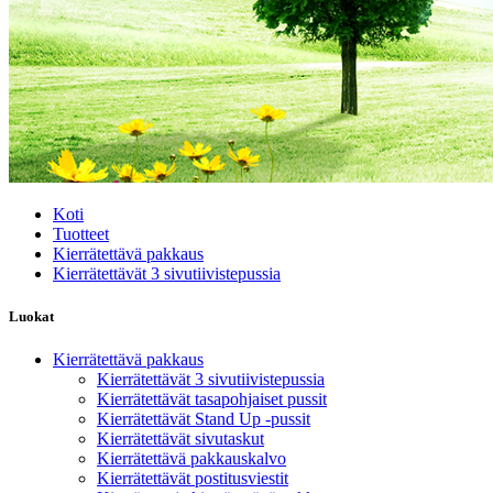
Koti
Tuotteet
Kierrätettävä pakkaus
Kierrätettävät 3 sivutiivistepussia
Luokat
Kierrätettävä pakkaus
Kierrätettävät 3 sivutiivistepussia
Kierrätettävät tasapohjaiset pussit
Kierrätettävät Stand Up -pussit
Kierrätettävät sivutaskut
Kierrätettävä pakkauskalvo
Kierrätettävät postitusviestit