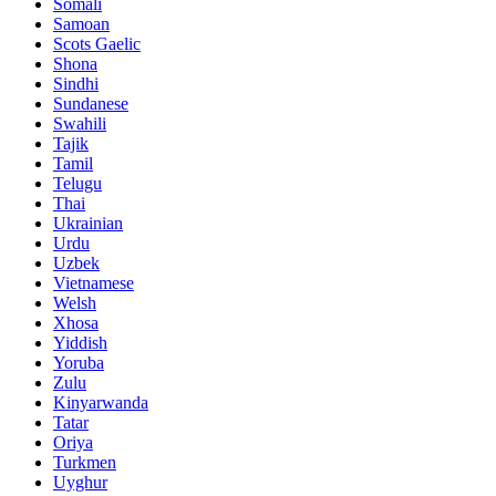
Somali
Samoan
Scots Gaelic
Shona
Sindhi
Sundanese
Swahili
Tajik
Tamil
Telugu
Thai
Ukrainian
Urdu
Uzbek
Vietnamese
Welsh
Xhosa
Yiddish
Yoruba
Zulu
Kinyarwanda
Tatar
Oriya
Turkmen
Uyghur