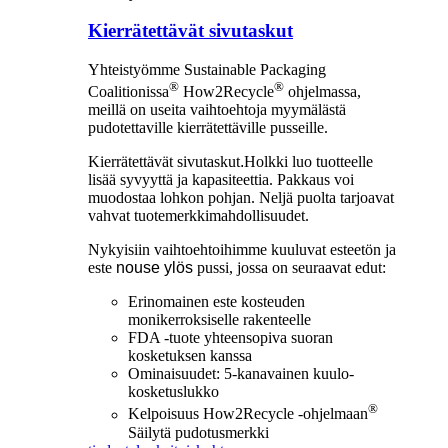
Kierrätettävät sivutaskut
Yhteistyömme Sustainable Packaging
®
®
Coalitionissa
How2Recycle
ohjelmassa,
meillä on useita vaihtoehtoja myymälästä
pudotettaville kierrätettäville pusseille.
Kierrätettävät sivutaskut
.
Holkki luo tuotteelle
lisää syvyyttä ja kapasiteettia. Pakkaus voi
muodostaa lohkon pohjan. Neljä puolta tarjoavat
vahvat tuotemerkkimahdollisuudet.
Nykyisiin vaihtoehtoihimme kuuluvat esteetön ja
este
nouse ylös
pussi, jossa on seuraavat edut:
Erinomainen este kosteuden
monikerroksiselle rakenteelle
FDA -tuote yhteensopiva suoran
kosketuksen kanssa
Ominaisuudet: 5-kanavainen kuulo-
kosketuslukko
®
Kelpoisuus How2Recycle -ohjelmaan
Säilytä pudotusmerkki