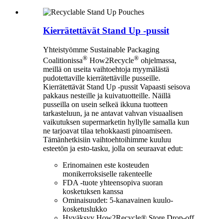
Kierrätettävät Stand Up -pussit
Yhteistyömme Sustainable Packaging
®
®
Coalitionissa
How2Recycle
ohjelmassa,
meillä on useita vaihtoehtoja myymälästä
pudotettaville kierrätettäville pusseille.
Kierrätettävät Stand Up -pussit Vapaasti seisova
pakkaus nesteille ja kuivatuotteille. Näillä
pusseilla on usein selkeä ikkuna tuotteen
tarkasteluun, ja ne antavat vahvan visuaalisen
vaikutuksen supermarketin hyllylle samalla kun
ne tarjoavat tilaa tehokkaasti pinoamiseen.
Tämänhetkisiin vaihtoehtoihimme kuuluu
esteetön ja esto-tasku, jolla on seuraavat edut:
Erinomainen este kosteuden
monikerroksiselle rakenteelle
FDA -tuote yhteensopiva suoran
kosketuksen kanssa
Ominaisuudet: 5-kanavainen kuulo-
kosketuslukko
Hyväksyy How2Recycle® Store Drop-off