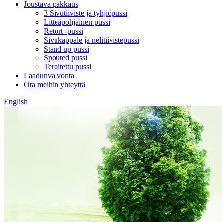
Joustava pakkaus
3 Sivutiiviste ja tyhjiöpussi
Litteäpohjainen pussi
Retort -pussi
Sivukappale ja nelitiivistepussi
Stand up pussi
Spouted pussi
Teroitettu pussi
Laadunvalvonta
Ota meihin yhteyttä
English