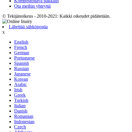
Kompostoitava pakkaus
Ota meihin yhteyttä
© Tekijänoikeus - 2010-2021: Kaikki oikeudet pidätetään.
Lähettää sähköpostia
x
English
French
German
Portuguese
Spanish
Russian
Japanese
Korean
Arabic
Irish
Greek
Turkish
Italian
Danish
Romanian
Indonesian
Czech