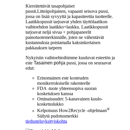
Kierrätettävät tasapohjaiset
pussit
.
Litteäpohjainen, vapaasti seisova pussi,
jossa on lisää syvyyttä ja kapasiteettia tuotteelle.
Laatikkopussit tarjoavat yhden täyttölaatikon
vaihtoehdon laatikko+laukku. Laatikkopussit
tarjoavat neljä sivua + pohjapaneelit
painotuotemerkinnälle, joten ne vähentävät
kustannuksia poistamalla kaksinkertaisen
pakkauksen tarpeen
Nykyisiin vaihtoehtoihimme kuuluvat esteetön ja
este
Tasainen pohja
pussi, jossa on seuraavat
edut:
Erinomainen este kosteuden
monikerroksiselle rakenteelle
FDA -tuote yhteensopiva suoran
kosketuksen kanssa
Ominaisuudet: 5-kanavainen kuulo-
kosketuslukko
®
Kelpoisuus How2Recycle -ohjelmaan
Säilytä pudotusmerkki
tiedustelu
yksityiskohta