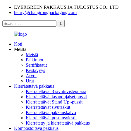
EVERGREEN PAKKAUS JA TULOSTUS CO., LTD
henry@changrongpackaging.com
Koti
Meistä
Meistä
Palkinnot
Sertifikaatit
Kestävyys
Arvot
Urat
Kierrätettävä pakkaus
Kierrätettävät 3 sivutiivistepussia
Kierrätettävät tasapohjaiset pussit
Kierrätettävät Stand Up -pussit
Kierrätettävät sivutaskut
Kierrätettävä pakkauskalvo
Kierrätettävät postitusviestit
Kierrätetty ja kierrätettävä pakkaus
Kompostoitava pakkaus