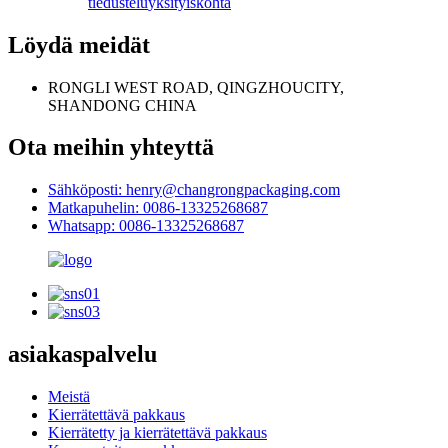
tiedustelu
yksityiskohta
Löydä meidät
RONGLI WEST ROAD, QINGZHOUCITY,
SHANDONG CHINA
Ota meihin yhteyttä
Sähköposti: henry@changrongpackaging.com
Matkapuhelin: 0086-13325268687
Whatsapp: 0086-13325268687
asiakaspalvelu
Meistä
Kierrätettävä pakkaus
Kierrätetty ja kierrätettävä pakkaus