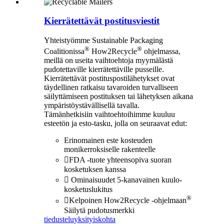
Kierrätettävät postitusviestit
Yhteistyömme Sustainable Packaging
®
®
Coalitionissa
How2Recycle
ohjelmassa,
meillä on useita vaihtoehtoja myymälästä
pudotettaville kierrätettäville pusseille.
Kierrätettävät postituspostilähetykset ovat
täydellinen ratkaisu tavaroiden turvalliseen
säilyttämiseen postituksen tai lähetyksen aikana
ympäristöystävällisellä tavalla.
Tämänhetkisiin vaihtoehtoihimme kuuluu
esteetön ja esto-tasku, jolla on seuraavat edut:
Erinomainen este kosteuden
monikerroksiselle rakenteelle
FDA -tuote yhteensopiva suoran
kosketuksen kanssa
 Ominaisuudet 5-kanavainen kuulo-
kosketuslukitus
®
Kelpoinen How2Recycle -ohjelmaan
Säilytä pudotusmerkki
tiedustelu
yksityiskohta