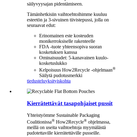
säilyvyysajan pidentämiseen.
Tämänhetkisiin vaihtoehtoihimme kuuluu
esteetön ja 3-sivuinen tiivistepussi, jolla on
seuraavat edut:
Erinomainen este kosteuden
monikerroksiselle rakenteelle
FDA -tuote yhteensopiva suoran
kosketuksen kanssa
Ominaisuudet: 5-kanavainen kuulo-
kosketuslukko
®
Kelpoisuus How2Recycle -ohjelmaan
Säilytä pudotusmerkki
tiedustelu
yksityiskohta
Kierrätettävät tasapohjaiset pussit
Yhteistyömme Sustainable Packaging
®
®
Coalitionissa
How2Recycle
ohjelmassa,
meillä on useita vaihtoehtoja myymälästä
pudotettaville kierrätettäville pusseille.