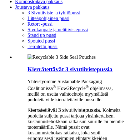
Kompostoitava pakkaus
Joustava pakkaus
3 Sivutiiviste ja tyhjiöpussi
Litteäpohjainen pussi
Retort -pussi
Sivukappale ja nelitiivistepussi
Stand up pussi
Spouted pussi
Teroitettu pussi
Kierrätettävät 3 sivutiivistepussia
Yhteistyömme Sustainable Packaging
®
®
Coalitionissa
How2Recycle
ohjelmassa,
meillä on useita vaihtoehtoja myymälästä
pudotettaville kierrätettäville pusseille.
Kierrätettävät 3 sivutiivistepussia
. Kolmelta
puolelta suljettu pussi tarjoaa yksinkertaisen,
kustannustehokkaan ratkaisun suurille tai pienille
tuotemäärille. Nämä pussit ovat
kustannustehokas ratkaisu, joka sopii
erinomaisesti useimpien elintarvikkeiden