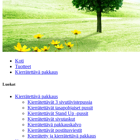
Koti
Tuotteet
Kierrätettävä pakkaus
Luokat
Kierrätettävä pakkaus
Kierrätettävät 3 sivutiivistepussia
Kierrätettävät tasapohjaiset pussit
Kierrätettävät Stand Up -pussit
Kierrätettävät sivutaskut
Kierrätettävä pakkauskalvo
Kierrätettävät postitusviestit
Kierrätetty ja kierrätettävä pakkaus