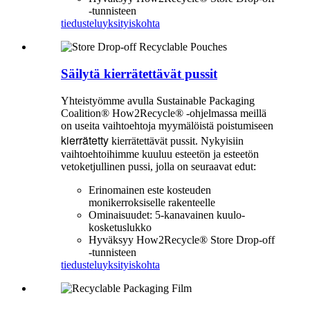
-tunnisteen
tiedustelu
yksityiskohta
Säilytä kierrätettävät pussit
Yhteistyömme avulla Sustainable Packaging
Coalition® How2Recycle® -ohjelmassa meillä
on useita vaihtoehtoja myymälöistä poistumiseen
kierrätetty
kierrätettävät pussit. Nykyisiin
vaihtoehtoihimme kuuluu esteetön ja esteetön
vetoketjullinen pussi, jolla on seuraavat edut:
Erinomainen este kosteuden
monikerroksiselle rakenteelle
Ominaisuudet: 5-kanavainen kuulo-
kosketuslukko
Hyväksyy How2Recycle® Store Drop-off
-tunnisteen
tiedustelu
yksityiskohta