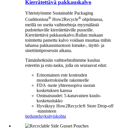
Kierrätettävä pakkauskalvo
Yhteistyömme Sustainable Packaging
®
®
Coalitionissa
How2Recycle
ohjelmassa,
meillä on useita vaihtoehtoja myymälästä
pudotettaville kierrätettäville pusseille.
Kierrätettävä pakkauskalvo.Rullan mukaan
toimitettu painettu kalvo voidaan muuttaa mihin
tahansa pakkausmuotoon lomake-, täyttö- ja
sinetöintiprosessin aikana.
Tämänhetkisiin vaihtoehtoihimme kuuluu
esteetön ja esto-tasku, jolla on seuraavat edut:
Erinomainen este kosteuden
monikerroksiselle rakenteelle
FDA -tuote yhteensopiva suoran
kosketuksen kanssa
Ominaisuudet: 5-kanavainen kuulo-
kosketuslukko
Hyväksyy How2Recycle® Store Drop-off
-tunnisteen
tiedustelu
yksityiskohta