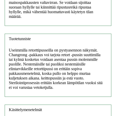
mainospakkausten valtavirran. Se voidaan sijoittaa
suoraan hyllylle tai kiinnittää ripustusreikä ripustaa
hyllylle, mikä vähentää huomattavasti käytetyn tilan
määrää.
Tuotetunniste
Useimmilla retorttipusseilla on pystyasennon näkymät.
Changrong -pakkaus voi tarjota retort -pussin suuttimilla
tai kylmä kosketus voidaan asentaa pussin molemmille
puolille. Nestemäisille tai puoliksi nestemäisille
elintarvikkeille retorttipussi on erittäin sopiva
pakkausmenetelmä, koska pullo on helppo murtaa
kuljetuksen aikana. keittopussiin ja estä vuoto.
Sterilointiprosessin erittäin korkean lämpötilan vuoksi sitä
ei voi varustaa vetoketjulla.
Käsittelymenetelmät