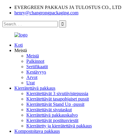
EVERGREEN PAKKAUS JA TULOSTUS CO., LTD
henry@changrongpackaging.com
Koti
Meistä
Meistä
Palkinnot
Sertifikaatit
Kestävyys
Arvot
Urat
Kierrätettävä pakkaus
Kierrätettävät 3 sivutiivistepussia
Kierrätettävät tasapohjaiset pussit
Kierrätettävät Stand Up -pussit
Kierrätettävät sivutaskut
Kierrätettävä pakkauskalvo
Kierrätettävät postitusviestit
Kierrätetty ja kierrätettävä pakkaus
Kompostoitava pakkaus