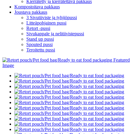
Kierrätetty ja kierrätettävä pakkaus
Kompostoitava pakkaus
Joustava pakkaus
3 Sivutiiviste ja tyhjiöpussi
Litteäpohjainen pussi
Retort -pussi
Sivukappale ja nelitiivistepussi
Stand up pussi
Spouted pussi
Teroitettu pussi