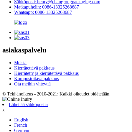
Sähköposti: henry@changrongpackaging.com
Matkapuhelin: 0086-13325268687
Whatsapp: 0086-13325268687
asiakaspalvelu
Meistä
Kierrätettävä pakkaus
Kierrätetty ja kierrätettävä pakkaus
Kompostoitava pakkaus
Ota meihin yhteyttä
© Tekijänoikeus - 2010-2021: Kaikki oikeudet pidätetään.
Lähettää sähköpostia
x
English
French
German