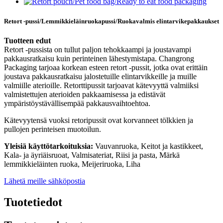
Retort -pussi/Lemmikkieläinruokapussi/Ruokavalmis elintarvikepakkaukset
Tuotteen edut
Retort -pussista on tullut paljon tehokkaampi ja joustavampi
pakkausratkaisu kuin perinteinen lähestymistapa. Changrong
Packaging tarjoaa korkean esteen retort -pussit, jotka ovat erittäin
joustava pakkausratkaisu jalostetuille elintarvikkeille ja muille
valmiille aterioille. Retorttipussit tarjoavat kätevyyttä valmiiksi
valmistettujen aterioiden pakkaamisessa ja edistävät
ympäristöystävällisempää pakkausvaihtoehtoa.
Kätevyytensä vuoksi retoripussit ovat korvanneet tölkkien ja
pullojen perinteisen muotoilun.
Yleisiä käyttötarkoituksia:
Vauvanruoka, Keitot ja kastikkeet,
Kala- ja äyriäisruoat, Valmisateriat, Riisi ja pasta, Märkä
lemmikkieläinten ruoka, Meijeriruoka, Liha
Lähetä meille sähköpostia
Tuotetiedot