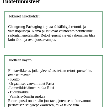
Tuotetunnisteet
Tekniset näkökohdat
Changrong Packaging tarjoaa räätälöityjä retortti- ja
varastopusseja. Nämä pussit ovat vaihtoehto perinteisille
säilöntämenetelmille. Retort -pussit vievät vähemmän tilaa
kuin tölkit ja ovat joustavampia.
Tuotteen käyttö
Elintarvikkeita, jotka yleensä asetetaan retort -pusseihin,
ovat seuraavat;
- Keitto
-Orgaaniset vauvanruoat Pasta
-Lemmikkieläinten ruoka Riisi
-Tuorekastike
-Valmis syömään ruokaa
Retorttipussi on erittäin joustava, joten se on korvannut
perinteisen säilykepakkauksen, mikä tekee siitä