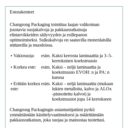
Estorakenteet
Changrong Packaging toimittaa laajan valikoiman
joustavia suojakalvoja ja pakkausratkaisuja
elintarvikkeiden säilyvyyden ja esillepanon
optimoimiseksi. Sulkukalvoja on saatavilla monenlaisilla
mittareilla ja muodoissa.
• Vakiosuoja:
esim.
Kaksi kerrosta laminaattia ja 3–5-
kerroksinen koekstruusio
• Korkea este:
esim.
Kaksi – neljä laminaattia ja
koekstruusio EVOH: n ja PA: n
kanssa
• Erittäin korkea
esim.
Kaksi – neljä laminaattia (mukaan
este:
lukien metalloitu, kalvo ja
ALOx
-pinnoitettu
kalvot) ja
koekstruusiot jopa 14 kerrokseen
Changrong Packagingin asiantuntijatiimi pyrkii
ymmärtämään käsittelyvaatimuksesi ja määrittämään
pakkausratkaisun, joka suojaa ja mainostaa tuotettasi.