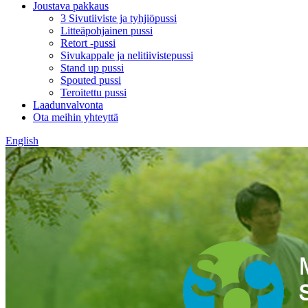
Joustava pakkaus
3 Sivutiiviste ja tyhjiöpussi
Litteäpohjainen pussi
Retort -pussi
Sivukappale ja nelitiivistepussi
Stand up pussi
Spouted pussi
Teroitettu pussi
Laadunvalvonta
Ota meihin yhteyttä
English