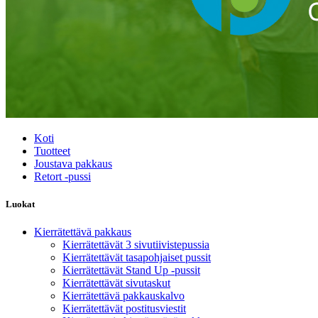
Koti
Tuotteet
Joustava pakkaus
Retort -pussi
Luokat
Kierrätettävä pakkaus
Kierrätettävät 3 sivutiivistepussia
Kierrätettävät tasapohjaiset pussit
Kierrätettävät Stand Up -pussit
Kierrätettävät sivutaskut
Kierrätettävä pakkauskalvo
Kierrätettävät postitusviestit