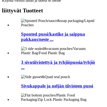
Kirjoita viestisi tähän ja lähetä se meille
liittyvät
Tuotteet
Spouted pussi/kastike ja saippua
pakkaus/neste ...
3 sivutiivistettyä ja tyhjiöpussia/tyhjiö
...
Sivukappale ja neljän tiivisteen pussi