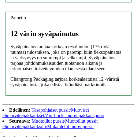
Painettu
12 värin syväpainatus
Syväpainatus tuottaa korkean resoluution (175 riviä
tuumaa) tulostuksen, joka on parempi kuin fleksopainatus
ja värisyvyys on suurempi ja selkeämpi. Syväpainatus
tarjoaa johdonmukaisuuden tuotannon aikana ja
erinomaisen toistettavuuden tilauksesta tilaukseen.
Changrong Packaging tarjoaa korkealaatuista 12 -väristä
syväpainatusta, joka edistää brändiäsi markkinoilla.
Edellinen:
Tasapohjaiset pussit/Muoviset
elintarvikepakkaukset/Zip Lock -muovipakkauspussi
Seuraava:
Muotoillut pussit/Muotoillut pussit
elintarvikepakkauksiin/Mukautetut muovipussit