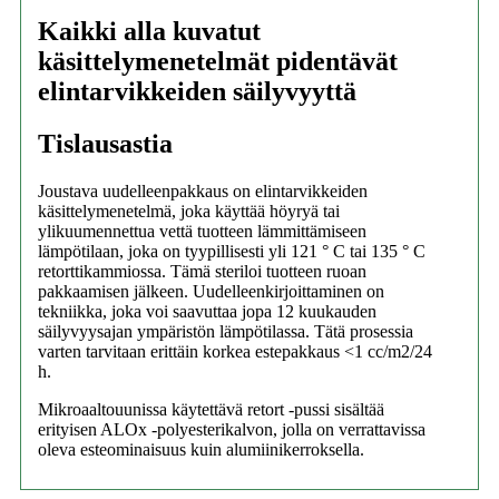
Kaikki alla kuvatut
käsittelymenetelmät pidentävät
elintarvikkeiden säilyvyyttä
Tislausastia
Joustava uudelleenpakkaus on elintarvikkeiden
käsittelymenetelmä, joka käyttää höyryä tai
ylikuumennettua vettä tuotteen lämmittämiseen
lämpötilaan, joka on tyypillisesti yli 121 ° C tai 135 ° C
retorttikammiossa. Tämä steriloi tuotteen ruoan
pakkaamisen jälkeen. Uudelleenkirjoittaminen on
tekniikka, joka voi saavuttaa jopa 12 kuukauden
säilyvyysajan ympäristön lämpötilassa. Tätä prosessia
varten tarvitaan erittäin korkea estepakkaus <1 cc/m2/24
h.
Mikroaaltouunissa käytettävä retort -pussi sisältää
erityisen ALOx -polyesterikalvon, jolla on verrattavissa
oleva esteominaisuus kuin alumiinikerroksella.