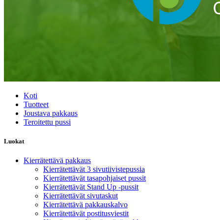
Koti
Tuotteet
Joustava pakkaus
Teroitettu pussi
Luokat
Kierrätettävä pakkaus
Kierrätettävät 3 sivutiivistepussia
Kierrätettävät tasapohjaiset pussit
Kierrätettävät Stand Up -pussit
Kierrätettävät sivutaskut
Kierrätettävä pakkauskalvo
Kierrätettävät postitusviestit