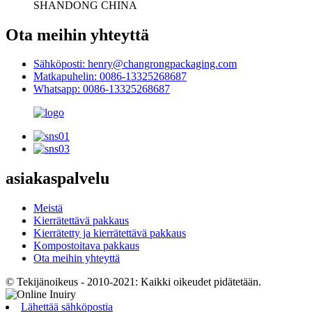
SHANDONG CHINA
Ota meihin yhteyttä
Sähköposti: henry@changrongpackaging.com
Matkapuhelin: 0086-13325268687
Whatsapp: 0086-13325268687
asiakaspalvelu
Meistä
Kierrätettävä pakkaus
Kierrätetty ja kierrätettävä pakkaus
Kompostoitava pakkaus
Ota meihin yhteyttä
© Tekijänoikeus - 2010-2021: Kaikki oikeudet pidätetään.
Lähettää sähköpostia