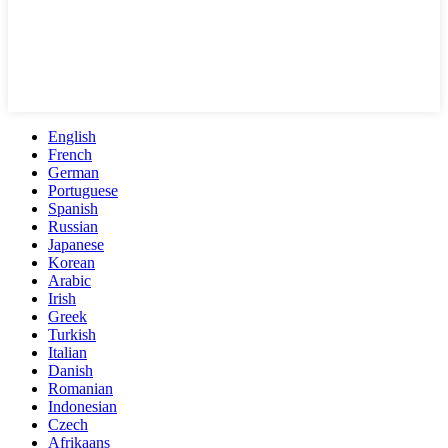
English
French
German
Portuguese
Spanish
Russian
Japanese
Korean
Arabic
Irish
Greek
Turkish
Italian
Danish
Romanian
Indonesian
Czech
Afrikaans