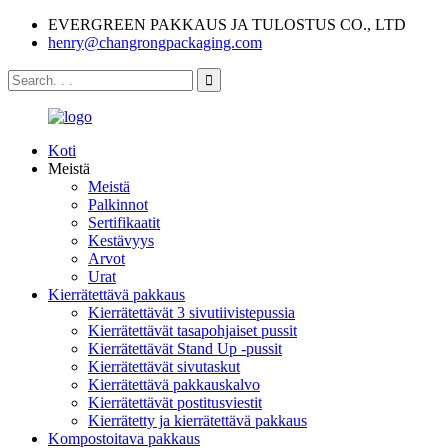
EVERGREEN PAKKAUS JA TULOSTUS CO., LTD
henry@changrongpackaging.com
Koti
Meistä
Meistä
Palkinnot
Sertifikaatit
Kestävyys
Arvot
Urat
Kierrätettävä pakkaus
Kierrätettävät 3 sivutiivistepussia
Kierrätettävät tasapohjaiset pussit
Kierrätettävät Stand Up -pussit
Kierrätettävät sivutaskut
Kierrätettävä pakkauskalvo
Kierrätettävät postitusviestit
Kierrätetty ja kierrätettävä pakkaus
Kompostoitava pakkaus