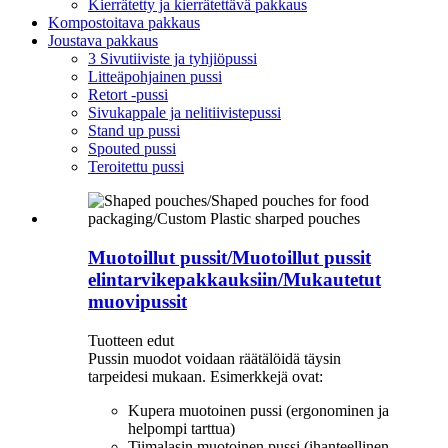
Kierrätetty ja kierrätettävä pakkaus
Kompostoitava pakkaus
Joustava pakkaus
3 Sivutiiviste ja tyhjiöpussi
Litteäpohjainen pussi
Retort -pussi
Sivukappale ja nelitiivistepussi
Stand up pussi
Spouted pussi
Teroitettu pussi
Muotoillut pussit/Muotoillut pussit
elintarvikepakkauksiin/Mukautetut
muovipussit
Tuotteen edut
Pussin muodot voidaan räätälöidä täysin
tarpeidesi mukaan. Esimerkkejä ovat:
Kupera muotoinen pussi (ergonominen ja
helpompi tarttua)
Tiimalasin muotoinen pussi (ihanteellinen