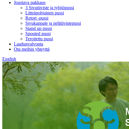
Joustava pakkaus
3 Sivutiiviste ja tyhjiöpussi
Litteäpohjainen pussi
Retort -pussi
Sivukappale ja nelitiivistepussi
Stand up pussi
Spouted pussi
Teroitettu pussi
Laadunvalvonta
Ota meihin yhteyttä
English