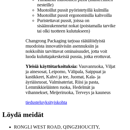
nesteille)
Muotoillut pussit pyöristetyillä kulmilla
Muotoillut pussit ergonomisilla kahvoilla
Puristettavat pussit, joissa on
sisäänrakennetut nokat (poistamalla tarvike
tai olki tuotteen kulutukseen)
Changrong Packaging tarjoaa räätälöidyistä
muodoista innovatiivisiin asennuksiin ja
nokkoihin tarvittavat ominaisuudet, jotta voit
luoda kuluttajakeskeisiä pussia, jotka erottuvat.
Yleisiä käyttötarkoituksia:
Vauvanruoka, Viljat
ja ainesosat, Leipomo, Välipala, Saippuat ja
kastikkeet, Kahvi ja tee, Juomat, Kala- ja
äyriäisruoat, Valmisateriat, Riisi ja pasta,
Lemmikkieläinten ruoka, Hedelmät ja
vihannekset, Meijeriruoka, Terveys ja kauneus
tiedustelu
yksityiskohta
Löydä meidät
RONGLI WEST ROAD, QINGZHOUCITY,